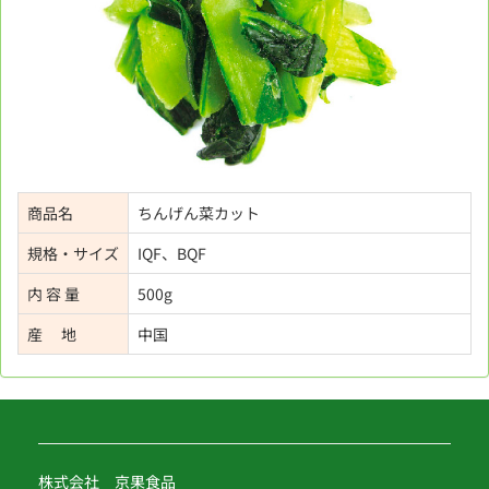
商品名
ちんげん菜カット
規格・サイズ
IQF、BQF
内 容 量
500g
産 地
中国
株式会社 京果食品