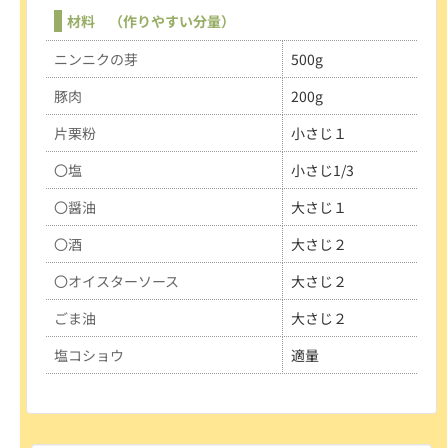
材料 （作りやすい分量）
ニンニクの芽
500g
豚肉
200g
片栗粉
小さじ１
〇塩
小さじ1/3
〇醤油
大さじ１
〇酒
大さじ２
〇オイスターソース
大さじ２
ごま油
大さじ２
塩コショウ
適量