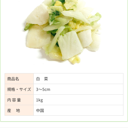
商品名
白 菜
規格・サイズ
3～5cm
内 容 量
1kg
産 地
中国