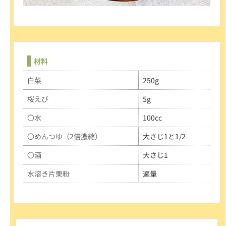
材料
白菜
250g
桜えび
5g
〇水
100cc
〇めんつゆ（2倍濃縮）
大さじ1と1/2
〇酒
大さじ1
水溶き片栗粉
適量