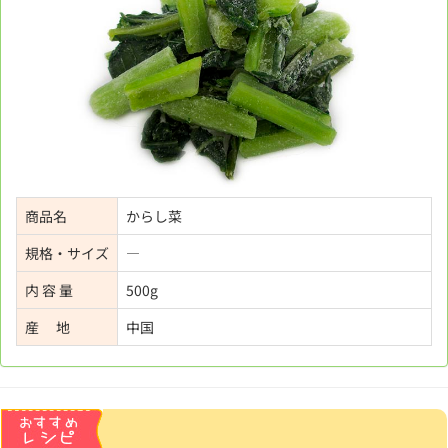
商品名
からし菜
規格・サイズ
―
内 容 量
500g
産 地
中国