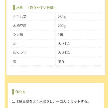
材料 （作りやすい分量）
からし菜
250g
木綿豆腐
200g
ツナ缶
1缶
油
大さじ1
めんつゆ
大さじ1
塩
少々
作り方
木綿豆腐をよく水切りし、一口大に カットする。