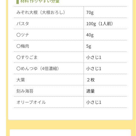
材料 作りやすい分量
みぞれ大根
（大根おろし）
70g
パスタ
100g（1人前）
〇ツナ
40g
〇梅肉
5g
〇すりごま
小さじ1
〇めんつゆ
（4倍濃縮）
小さじ1
大葉
２枚
刻み海苔
適量
オリーブオイル
小さじ1