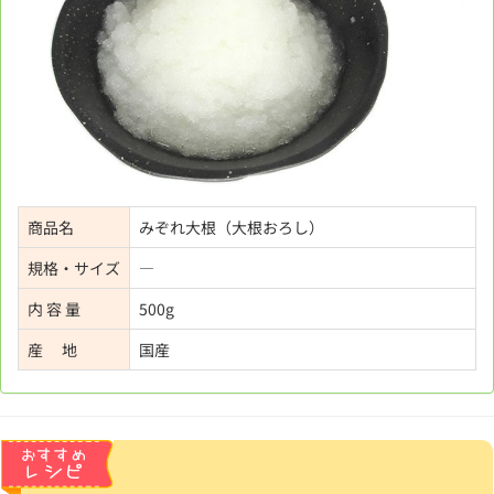
商品名
みぞれ大根（大根おろし）
規格・サイズ
―
内 容 量
500g
産 地
国産