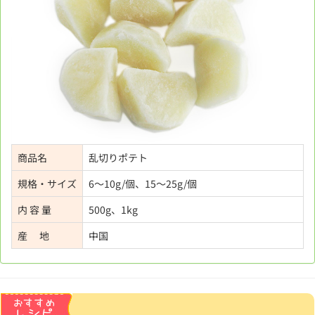
商品名
乱切りポテト
規格・サイズ
6～10g/個、
15～25g/個
内 容 量
500g、1kg
産 地
中国