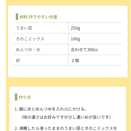
材料 作りやすい分量
うまい菜
250g
きのこ
ミックス
100g
めんつゆ
・水
合わせて300cc
卵
２個
作り方
鍋に水とめんつゆを入れ火にかける。
（味の濃さはお好みですが少し濃いめが良いです）
沸騰したら凍ったままのうまい菜ときのこミックスを